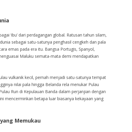
nia
bagai ‘ibu’ dari perdagangan global. Ratusan tahun silam,
u dunia sebagai satu-satunya penghasil cengkeh dan pala
ra emas pada era itu. Bangsa Portugis, Spanyol,
 menguasai Maluku semata-mata demi mendapatkan
ulau vulkanik kecil, pernah menjadi satu-satunya tempat
ngginya nilai pala hingga Belanda rela menukar Pulau
Pulau Run di Kepulauan Banda dalam perjanjian dengan
h ini mencerminkan betapa luar biasanya kekayaan yang
 yang Memukau