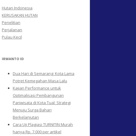
Hutan Indonesia
KERUSAKAN HUTAN
Penelitian
Perjalanan
Pulau Kecil
IRWANTO ID
Dua Hari di Semarang: Kota Lama
Potret Kemegahan Masa Lalu
Kajian Performance untuk
Optimalisasi Pembangunan
Pariwisata di Kota Tual: Strategi
Menuju Surga Bahari
Berkelanjutan
Cara Uji Plagiasi TURNITIN Murah
hanya Rp. 7.000 per artikel