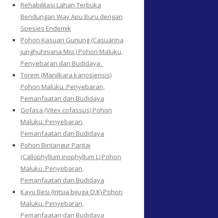
Rehabilitasi Lahan Terbuka
Bendungan Way Apu Buru dengan
Spesies Endemik
Pohon Kasuari Gunung (Casuarina
junghuhniana Miq.) Pohon Maluku,
Penyebaran dan Budidaya.
Torem (Manilkara kanosiensis)
Pohon Maluku. Penyebaran,
Pemanfaatan dan Budidaya
Gofasa (Vitex cofassus) Pohon
Maluku. Penyebaran,
Pemanfaatan dan Budidaya
Pohon Bintangur Pantai
(Callophyllum inophyllum L) Pohon
Maluku. Penyebaran,
Pemanfaatan dan Budidaya
Kayu Besi (Intsia bijuga O.K) Pohon
Maluku. Penyebaran,
Pemanfaatan dan Budidaya