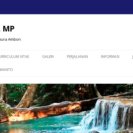
. MP
imura Ambon
Skip to content
URRICULUM VITAE
GALERI
PERJALANAN
INFORMASI
RWANTO