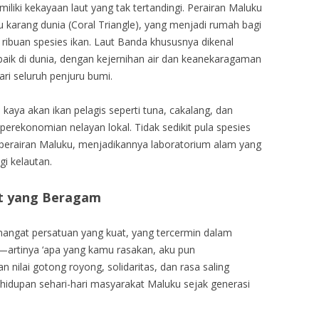
iliki kekayaan laut yang tak tertandingi. Perairan Maluku
karang dunia (Coral Triangle), yang menjadi rumah bagi
 ribuan spesies ikan. Laut Banda khususnya dikenal
rbaik di dunia, dengan kejernihan air dan keanekaragaman
i seluruh penjuru bumi.
kaya akan ikan pelagis seperti tuna, cakalang, dan
erekonomian nelayan lokal. Tidak sedikit pula spesies
 perairan Maluku, menjadikannya laboratorium alam yang
gi kelautan.
t yang Beragam
angat persatuan yang kuat, yang tercermin dalam
a’—artinya ‘apa yang kamu rasakan, aku pun
n nilai gotong royong, solidaritas, dan rasa saling
hidupan sehari-hari masyarakat Maluku sejak generasi