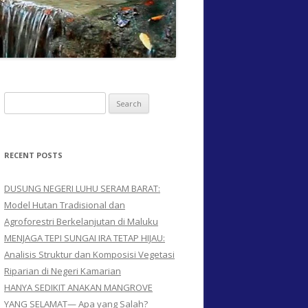
Search for:
RECENT POSTS
DUSUNG NEGERI LUHU SERAM BARAT:
Model Hutan Tradisional dan
Agroforestri Berkelanjutan di Maluku
MENJAGA TEPI SUNGAI IRA TETAP HIJAU:
Analisis Struktur dan Komposisi Vegetasi
Riparian di Negeri Kamarian
HANYA SEDIKIT ANAKAN MANGROVE
YANG SELAMAT— Apa yang Salah?