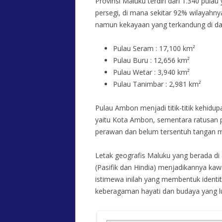
Provinsi Maluku terdiri dari 1.340 pulau
persegi, di mana sekitar 92% wilayahny
namun kekayaan yang terkandung di dal
Pulau Seram : 17,100 km²
Pulau Buru : 12,656 km²
Pulau Wetar : 3,940 km²
Pulau Tanimbar : 2,981 km²
Pulau Ambon menjadi titik-titik kehidup
yaitu Kota Ambon, sementara ratusan 
perawan dan belum tersentuh tangan m
Letak geografis Maluku yang berada di 
(Pasifik dan Hindia) menjadikannya kaw
istimewa inilah yang membentuk identit
keberagaman hayati dan budaya yang lu