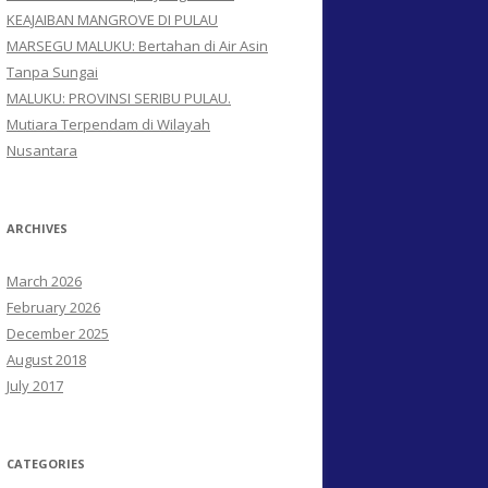
KEAJAIBAN MANGROVE DI PULAU
MARSEGU MALUKU: Bertahan di Air Asin
Tanpa Sungai
MALUKU: PROVINSI SERIBU PULAU.
Mutiara Terpendam di Wilayah
Nusantara
ARCHIVES
March 2026
February 2026
December 2025
August 2018
July 2017
CATEGORIES