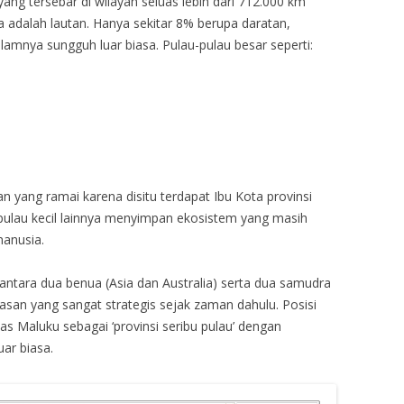
 yang tersebar di wilayah seluas lebih dari 712.000 km
a adalah lautan. Hanya sekitar 8% berupa daratan,
amnya sungguh luar biasa. Pulau-pulau besar seperti:
an yang ramai karena disitu terdapat Ibu Kota provinsi
pulau kecil lainnya menyimpan ekosistem yang masih
anusia.
antara dua benua (Asia dan Australia) serta dua samudra
asan yang sangat strategis sejak zaman dahulu. Posisi
as Maluku sebagai ‘provinsi seribu pulau’ dengan
ar biasa.