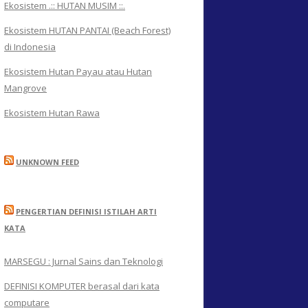
Ekosistem .:: HUTAN MUSIM ::.
Ekosistem HUTAN PANTAI (Beach Forest)
di Indonesia
Ekosistem Hutan Payau atau Hutan
Mangrove
Ekosistem Hutan Rawa
UNKNOWN FEED
PENGERTIAN DEFINISI ISTILAH ARTI
KATA
MARSEGU : Jurnal Sains dan Teknologi
DEFINISI KOMPUTER berasal dari kata
computare