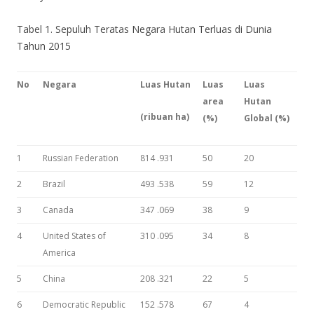
Tabel 1. Sepuluh Teratas Negara Hutan Terluas di Dunia
Tahun 2015
No
Negara
Luas Hutan
Luas
Luas
area
Hutan
(ribuan
ha)
(%)
Global (%)
1
Russian Federation
814 .931
50
20
2
Brazil
493 .538
59
12
3
Canada
347 .069
38
9
4
United States of
310 .095
34
8
America
5
China
208 .321
22
5
6
Democratic Republic
152 .578
67
4