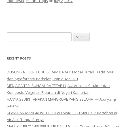
Indonesia
,
Hutan Tropis
on
July 2, 2017
.
Search for:
RECENT POSTS
DUSUNG NEGERI LUHU SERAM BARAT: Model Hutan Tradisional
dan Agroforestri Berkelanjutan di Maluku
MENJAGA TEPI SUNGAI IRA TETAP HIJAU: Analisis Struktur dan
Komposisi Vegetasi Riparian di Negeri Kamarian
HANYA SEDIKIT ANAKAN MANGROVE YANG SELAMAT— Apa yang
Salah?
KEAJAIBAN MANGROVE DI PULAU MARSEGU MALUKU: Bertahan di
Air Asin Tanpa Sungai
MALUKU: PROVINSI SERIBU PULAU. Mutiara Terpendam di Wilayah