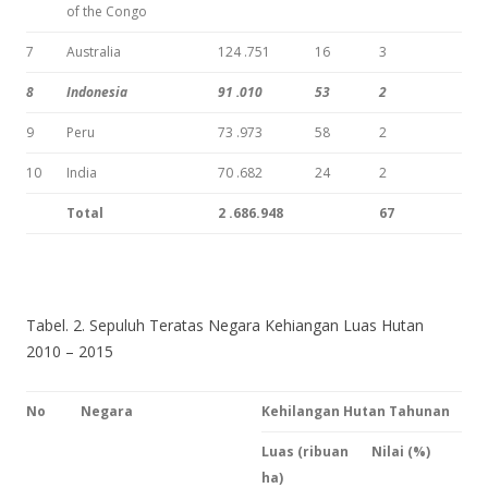
of the Congo
7
Australia
124 .751
16
3
8
Indonesia
91 .010
53
2
9
Peru
73 .973
58
2
10
India
70 .682
24
2
T
otal
2
.
68
6.948
67
Tabel. 2. Sepuluh Teratas Negara Kehiangan Luas Hutan
2010 – 2015
No
Negara
Kehilangan Hutan Tahunan
Luas (ribuan
Nilai (%)
ha)