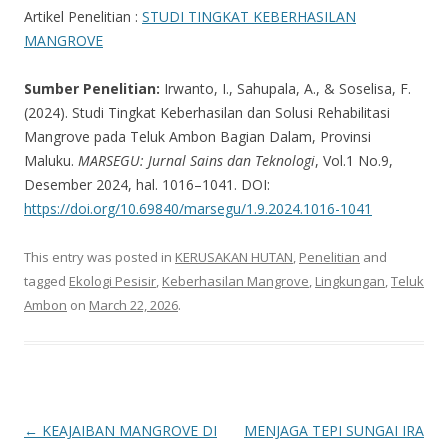
Artikel Penelitian :
STUDI TINGKAT KEBERHASILAN
MANGROVE
Sumber Penelitian:
Irwanto, I., Sahupala, A., & Soselisa, F.
(2024). Studi Tingkat Keberhasilan dan Solusi Rehabilitasi
Mangrove pada Teluk Ambon Bagian Dalam, Provinsi
Maluku.
MARSEGU: Jurnal Sains dan Teknologi
, Vol.1 No.9,
Desember 2024, hal. 1016–1041. DOI:
https://doi.org/10.69840/marsegu/1.9.2024.1016-1041
This entry was posted in
KERUSAKAN HUTAN
,
Penelitian
and
tagged
Ekologi Pesisir
,
Keberhasilan Mangrove
,
Lingkungan
,
Teluk
Ambon
on
March 22, 2026
.
Post navigation
←
KEAJAIBAN MANGROVE DI
MENJAGA TEPI SUNGAI IRA