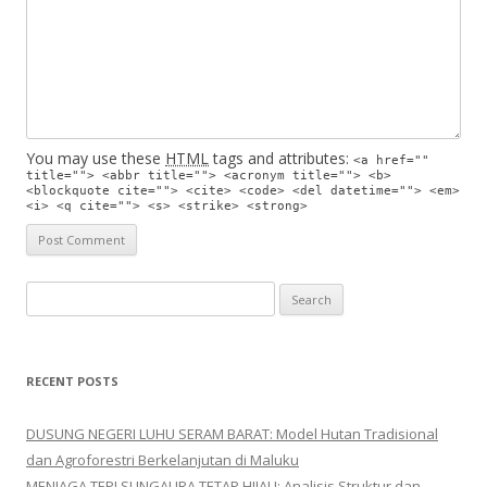
You may use these
HTML
tags and attributes:
<a href=""
title=""> <abbr title=""> <acronym title=""> <b>
<blockquote cite=""> <cite> <code> <del datetime=""> <em>
<i> <q cite=""> <s> <strike> <strong>
Search for:
RECENT POSTS
DUSUNG NEGERI LUHU SERAM BARAT: Model Hutan Tradisional
dan Agroforestri Berkelanjutan di Maluku
MENJAGA TEPI SUNGAI IRA TETAP HIJAU: Analisis Struktur dan